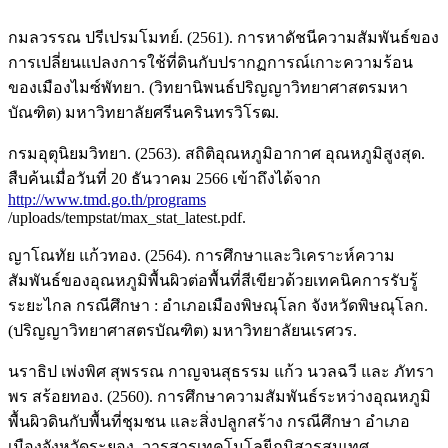
กมลวรรณ ปรีเปรมโมทย์. (2561). การหาดัชนีความสัมพันธ์ของ
การเปลี่ยนแปลงการใช้ที่ดินกับปรากฏการณ์เกาะความร้อน
ของเมืองไมซ์พัทยา. (วิทยานิพนธ์ปริญญาวิทยาศาสตรมหา
บัณฑิต) มหาวิทยาลัยศรีนครินทรวิโรฒ.
กรมอุตุนิยมวิทยา. (2563). สถิติอุณหภูมิอากาศ อุณหภูมิสูงสุด.
สืบค้นเมื่อวันที่ 20 ธันวาคม 2566 เข้าถึงได้จาก
http://www.tmd.go.th/programs
/uploads/tempstat/max_stat_latest.pdf.
ญาโณทัย แก้วทอง. (2564). การศึกษาและวิเคราะห์ความ
สัมพันธ์ของอุณหภูมิพื้นผิวต่อพื้นที่สีเขียวด้วยเทคนิคการรับรู้
ระยะไกล กรณีศึกษา : อำเภอเมืองพิษณุโลก จังหวัดพิษณุโลก.
(ปริญญาวิทยาศาสตรบัณฑิต) มหาวิทยาลัยนเรศวร.
นราธิป เพ่งพิศ สุพรรณ กาญจนสุธรรม แก้ว นวลฉวี และ ภัทรา
พร สร้อยทอง. (2560). การศึกษาความสัมพันธ์ระหว่างอุณหภูมิ
พื้นผิวดินกับพื้นที่ชุมชน และสิ่งปลูกสร้าง กรณีศึกษา อำเภอ
เมืองจังหวัดระยอง. วารสารเทคโนโลยีภูมิสารสนเทศ