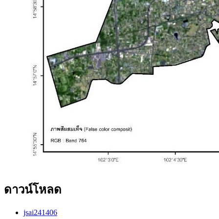
ดาวน์โหลด
jsai241406