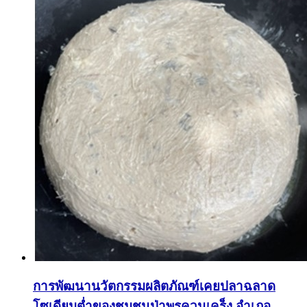
การพัฒนานวัตกรรมผลิตภัณฑ์เคยปลาฉลาด
โซเดียมต่ำของชุมชนป่าพรุควนเคร็ง อำเภอ